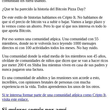
comunidad los fuera usando.
¿Que te ha parecido la historia del Bitcoin Pizza Day?
De este estilo de historias hablamos en Cripto It. No hablamos de
que si el precio de bitcoin va a subir o bajar. Vamos a largo plazo y
lo vemos como un ahorro. Pero lo que sí que nos interesa es todo lo
que aporta Bitcoin.
Por eso somos una comunidad atípica. Una comunidad con 55
miembros, donde no te volverás loco leyendo 1000 mensajes
directos ni con 100 actividades todos los meses. No hay ruido.
Una comunidad donde la edad media de los miembros son 45 años,
olvídate de comunidades de niños que dicen que se van a hacer ricos
por meter 200 € en Shiba Inu mientras viven en casa de sus padres y
nunca pagaron una factura.
Es una comunidad de adultos y las reuniones son acorde a esto,
increíbles, con opiniones brutales de personas con mucha
experiencia en la vida. Todos aprendemos los unos de los otros.
Si te interesa formar parte de una comunidad atípica como Cripto It,
visita este enlace.
Si quieres seguir por aquí