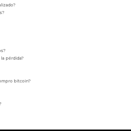
alizado?
as?
os?
 la pérdida?
ompro bitcoin?
?