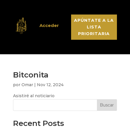
APÚNTATE A LA
Buscar:
Acceder
LISTA
Botón de búsqueda
PRIORITARIA
Bitconita
por
Omar
|
Nov 12, 2024
Asistiré al noticiario
Buscar
Recent Posts